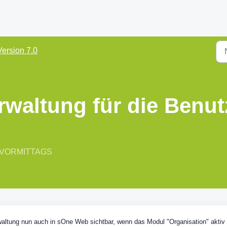
Version 7.0
rwaltung für die Benut
24 VORMITTAGS
rwaltung nun auch in sOne Web sichtbar, wenn das Modul "Organisation" aktiv 