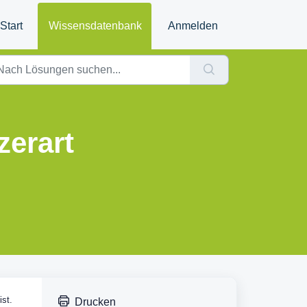
Start
Wissensdatenbank
Anmelden
zerart
ist.
Drucken