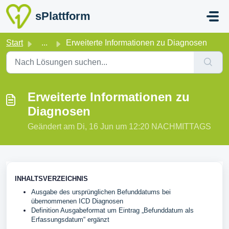
Zum hauptsächlichen Inhalt gehen
sPlattform
Start
...
Erweiterte Informationen zu Diagnosen
Erweiterte Informationen zu
Diagnosen
Geändert am Di, 16 Jun um 12:20 NACHMITTAGS
INHALTSVERZEICHNIS
Ausgabe des ursprünglichen Befunddatums bei
übernommenen ICD Diagnosen
Definition Ausgabeformat um Eintrag „Befunddatum als
Erfassungsdatum“ ergänzt