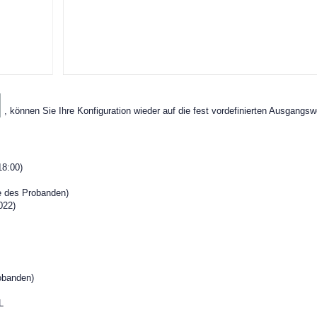
, können Sie Ihre Konfiguration wieder auf die fest vordefinierten Ausgangsw
18:00)
 des Probanden)
022)
obanden)
L