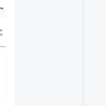
ür
ot