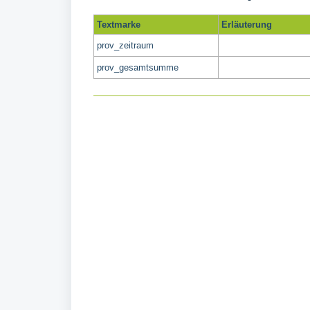
Textmarke
Erläuterung
prov_zeitraum
prov_gesamtsumme