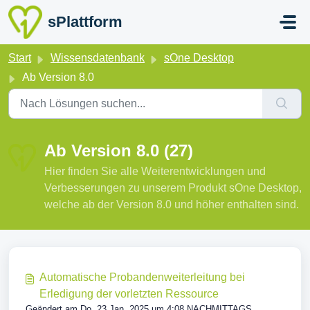
Zum hauptsächlichen Inhalt gehen
sPlattform
Start
Wissensdatenbank
sOne Desktop
Ab Version 8.0
Ab Version 8.0 (27)
Hier finden Sie alle Weiterentwicklungen und
Verbesserungen zu unserem Produkt sOne Desktop,
welche ab der Version 8.0 und höher enthalten sind.
Automatische Probandenweiterleitung bei
Erledigung der vorletzten Ressource
Geändert am Do, 23 Jan, 2025 um 4:08 NACHMITTAGS