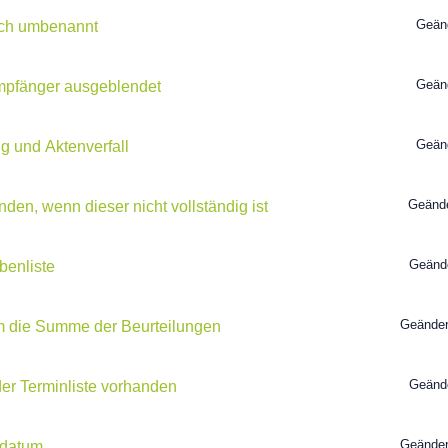
Geän
ich umbenannt
Geän
Empfänger ausgeblendet
Geän
g und Aktenverfall
Geänd
nden, wenn dieser nicht vollständig ist
Geänd
benliste
Geänder
um die Summe der Beurteilungen
Geänd
der Terminliste vorhanden
Geänder
sdatum